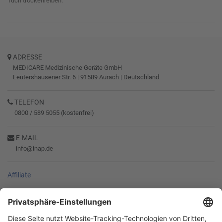
Tuch trockenreiben.
ADRESSE
MEDICARE Medizinische Geräte GmbH
Leutershausener Str. 6
|
91589
Aurach
|
Deutschland
TELEFON
0800 / 589 5055 (kostenfrei)
E-MAIL
info@inap.de
Affiliate
SERVICE
RECHTLICHES