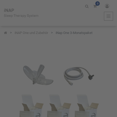
0
iNAP One und Zubehör
iNap One 3-Monatspaket