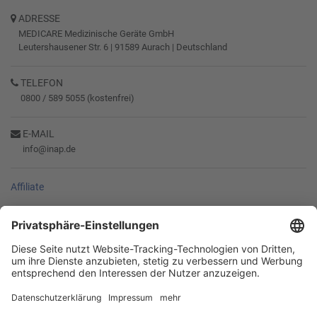
ADRESSE
MEDICARE Medizinische Geräte GmbH
Leutershausener Str. 6
|
91589
Aurach
|
Deutschland
TELEFON
0800 / 589 5055 (kostenfrei)
E-MAIL
info@inap.de
Affiliate
SERVICE
RECHTLICHES